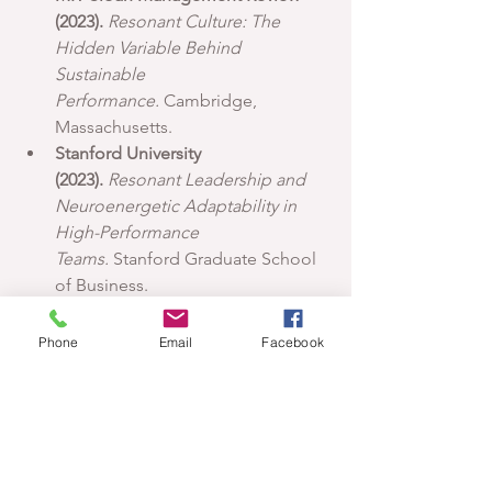
(2023).
Resonant Culture: The 
Hidden Variable Behind 
Sustainable 
Performance.
 Cambridge, 
Massachusetts.
Stanford University 
(2023).
Resonant Leadership and 
Neuroenergetic Adaptability in 
High-Performance 
Teams.
 Stanford Graduate School 
of Business.
University of Cambridge 
(2023).
Bioinformation and 
Phone
Email
Facebook
Electromagnetic Synchronization 
in Human Systems.
 Department of 
Cognitive Neuroscience and 
Biofield Research.
World Economic Forum 