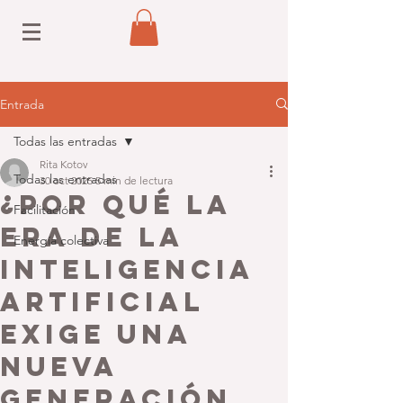
Entrada
Todas las entradas
Rita Kotov
Todas las entradas
30 oct 2025
5 min de lectura
¿Por qué la
Facilitación
era de la
Energía colectiva
Inteligencia
Artificial
exige una
nueva
generación