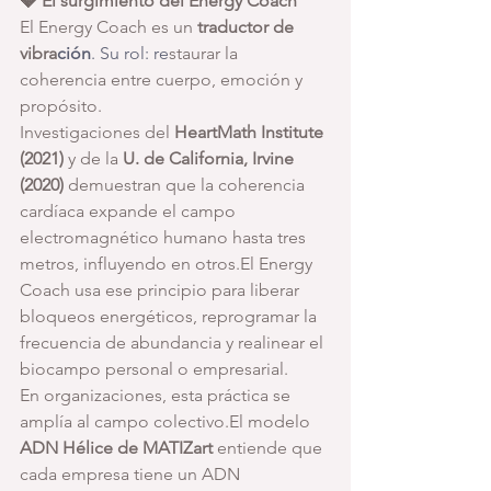
💎 El surgimiento del Energy Coach
El Energy Coach es un 
traductor de 
vibra
ción
. Su
 rol: re
staurar la 
coherencia entre cuerpo, emoción y 
propósito.
Investigaciones del 
HeartMath Institute 
(2021)
 y de la 
U. de California, Irvine 
(2020)
 demuestran que la coherencia 
cardíaca expande el campo 
electromagnético humano hasta tres 
metros, influyendo en otros.El Energy 
Coach usa ese principio para liberar 
bloqueos energéticos, reprogramar la 
frecuencia de abundancia y realinear el 
biocampo personal o empresarial.
En organizaciones, esta práctica se 
amplía al campo colectivo.El modelo 
ADN Hélice de MATIZart
 entiende que 
cada empresa tiene un ADN 