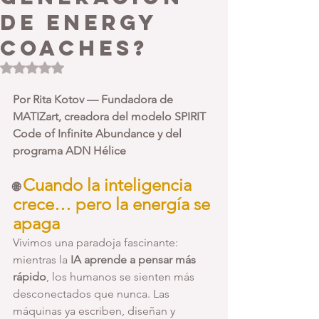
de Energy
Coaches?
Obtuvo NaN de 5 estrellas.
Por Rita Kotov — Fundadora de 
MATIZart, creadora del modelo SPIRIT 
Code of Infinite Abundance y del 
programa ADN Hélice
Cuando la inteligencia 
🌐 
crece… pero la energía se 
apaga
Vivimos una paradoja fascinante: 
mientras la 
IA aprende a pensar más 
rápido
, los humanos se sienten más 
desconectados que nunca. Las 
máquinas ya escriben, diseñan y 