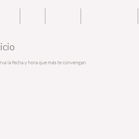
OTROS
BLOG
CONTACTO
PODCAST METANOIA
icio
erva la fecha y hora que más te convengan