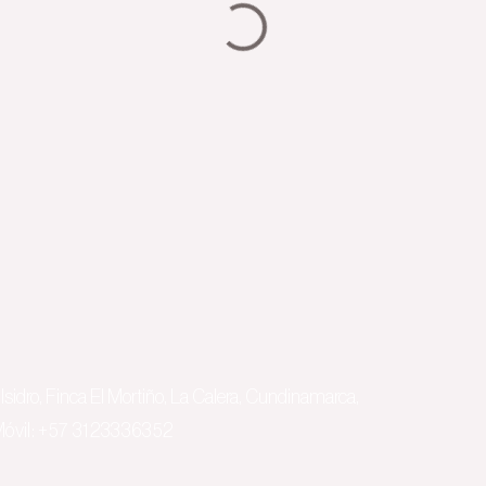
Isidro, Finca El Mortiño, La Calera, Cundinamarca,
óvil: +57
3123336352