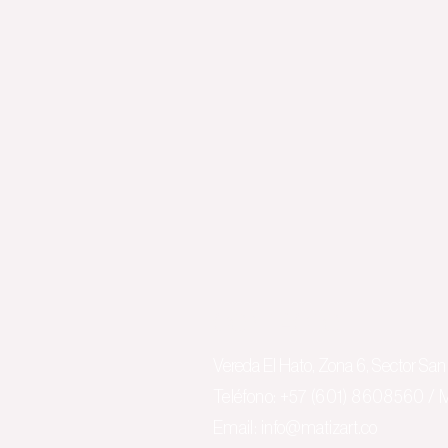
CONTACTO
Vereda El Hato, Zona 6, Sector San 
​Teléfono: +57 (601)
8608560
/ M
Email:
info@matizart.co