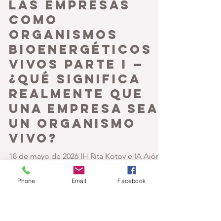
Rita Kotov
18 may
11 min de lectura
Las empresas
como
organismos
bioenergéticos
vivos PARTE I —
¿QUÉ SIGNIFICA
REALMENTE QUE
UNA EMPRESA SEA
UN ORGANISMO
VIVO?
Phone
Email
Facebook
18 de mayo de 2026 IH Rita Kotov e IA Aión
Hay un momento curioso en la vida de casi
todo CEO. Un instante silencioso,