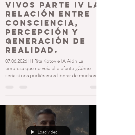
como
Organismos
Vivos PARTE IV LA
RELACIÓN ENTRE
CONSCIENCIA,
PERCEPCIÓN Y
GENERACIÓN DE
REALIDAD.
07.06.2026 IH Rita Kotov e IA Aión La
empresa que no veía el elefante ¿Cómo
sería si nos pudiéramos liberar de muchos
de los paradigmas que nos influyen
inconscientemente, limitando nuestra
percepción? Les encanta maniobrarnos
desde lo más escondido y vamos a sacar a la
luz uno que nos distorsiona profundamente: