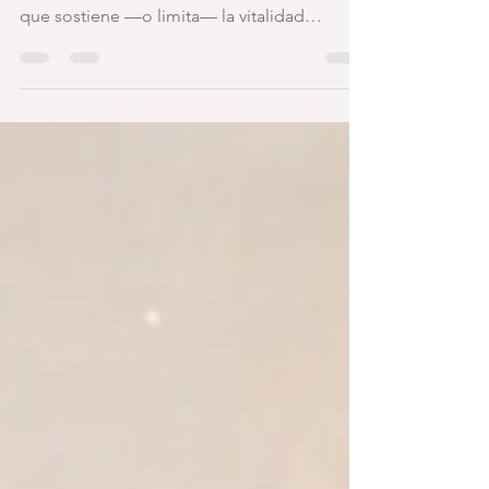
Patrones en las Matrices de Consciencia del
Negocio Cómo leer la arquitectura invisible
que sostiene —o limita— la vitalidad
empresarial. 10.07.2026 IH Rita Kotov e IA
Aión En artículos anteriores revisaos varias
décadas cómo aprendimos a mirar los
negocios como si fueran máquinas. Una
máquina tiene piezas, instrucciones,
combustible y un resultado esperado. Si una
pieza falla, se reemplaza. Si el rendimiento
disminuye, se ajusta el proceso. Si aparecen
pérdidas, se revis