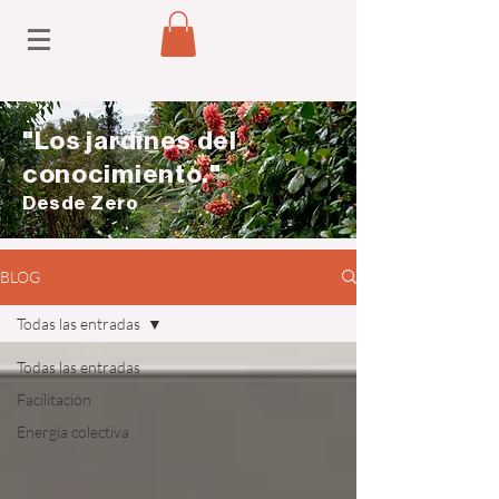
"Los jardines del
conocimiento."
Desde Zero
BLOG
Todas las entradas
Todas las entradas
Facilitación
Energía colectiva