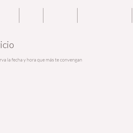
OTROS
BLOG
CONTACTO
PODCAST METANOIA
icio
erva la fecha y hora que más te convengan