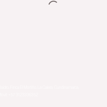
Isidro, Finca El Mortiño, La Calera, Cundinamarca,
óvil: +57
3123336352