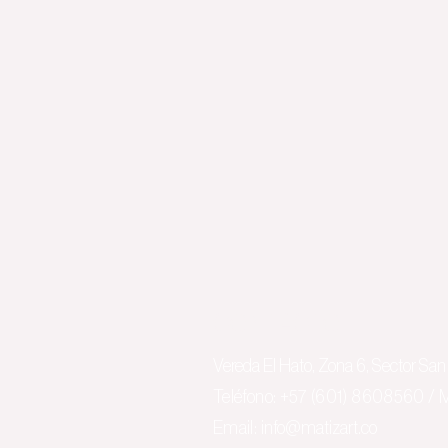
CONTACTO
Vereda El Hato, Zona 6, Sector San 
​Teléfono: +57 (601)
8608560
/ M
Email:
info@matizart.co