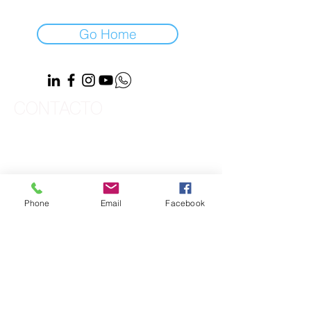
Go Home
CONTACTO
Vereda El Hato, Zona 6, Sector San Isidro,
Finca El Mortiño, La Calera,
Cundinamarca,
​Teléfono: +57 (601)
8608560
/ Móvil:
Phone
Email
Facebook
+57
3123336352
Email:
info@matizart.co
<img src="https://tracker.metricool.com/c3po.jpg?
hash=774643a44259aa9d64f7b8591d5471e6"/>
2025 MATIZart todos los
derechos reservados.