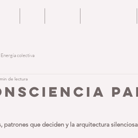
OTROS
BLOG
CONTACTO
PODCAST METANOIA
Energía colectiva
 min de lectura
ONSCIENCIA Pa
rellas.
s, patrones que deciden y la arquitectura silenciosa