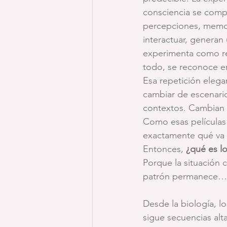
consciencia se comp
percepciones, memori
interactuar, generan
experimenta como rea
todo, se reconoce en
Esa repetición eleg
cambiar de escenari
contextos. Cambian l
Como esas películas 
exactamente qué va 
Entonces, 
¿qué es l
Porque la situación 
patrón permanece… c
Desde la biología, l
sigue secuencias al