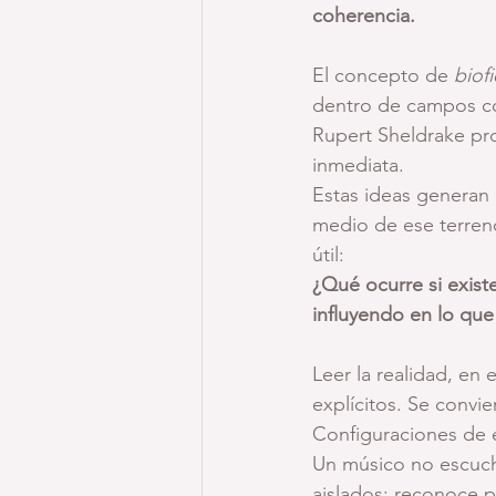
coherencia.
El concepto de 
biofi
dentro de campos co
Rupert Sheldrake pro
inmediata.
Estas ideas generan 
medio de ese terreno
útil:
¿Qué ocurre si exis
influyendo en lo qu
Leer la realidad, en 
explícitos. Se convie
Configuraciones de 
Un músico no escuch
aislados; reconoce p