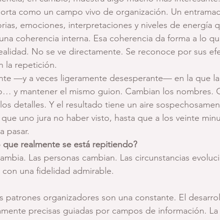
orta como un campo vivo de organización. Un entrama
as, emociones, interpretaciones y niveles de energía qu
 una coherencia interna. Esa coherencia da forma a lo qu
lidad. No se ve directamente. Se reconoce por sus efec
 la repetición.
ante —y a veces ligeramente desesperante— en la que la
o… y mantener el mismo guion. Cambian los nombres. 
os detalles. Y el resultado tiene un aire sospechosamente
que uno jura no haber visto, hasta que a los veinte min
a pasar.
o que realmente se está repitiendo?
cambia. Las personas cambian. Las circunstancias evoluci
on una fidelidad admirable.
os patrones organizadores son una constante. El desarro
tamente precisas guiadas por campos de información. La