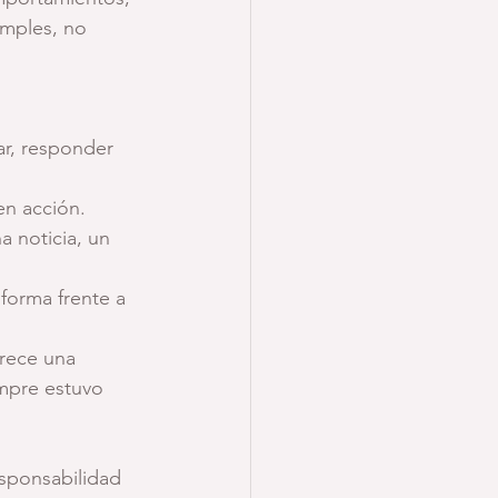
imples, no 
ar, responder 
en acción.
 noticia, un 
forma frente a 
arece una 
empre estuvo 
esponsabilidad 