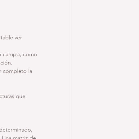
table ver.
mo campo, como 
ción.
 completo la 
cturas que 
 determinado, 
 Una matriz de 