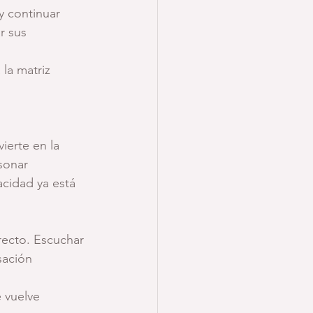
y continuar 
r sus 
la matriz 
erte en la 
sonar 
cidad ya está 
recto. Escuchar 
sación 
 vuelve 