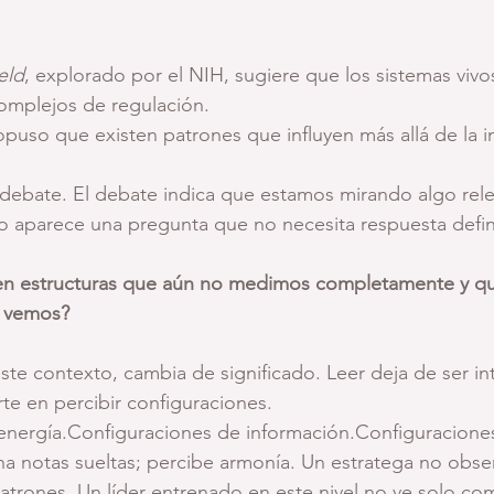
eld
, explorado por el NIH, sugiere que los sistemas vivo
mplejos de regulación.
puso que existen patrones que influyen más allá de la i
debate. El debate indica que estamos mirando algo rele
 aparece una pregunta que no necesita respuesta defini
ten estructuras que aún no medimos completamente y qu
e vemos?
este contexto, cambia de significado. Leer deja de ser in
rte en percibir configuraciones.
energía.Configuraciones de información.Configuracione
a notas sueltas; percibe armonía. Un estratega no obse
atrones. Un líder entrenado en este nivel no ve solo co