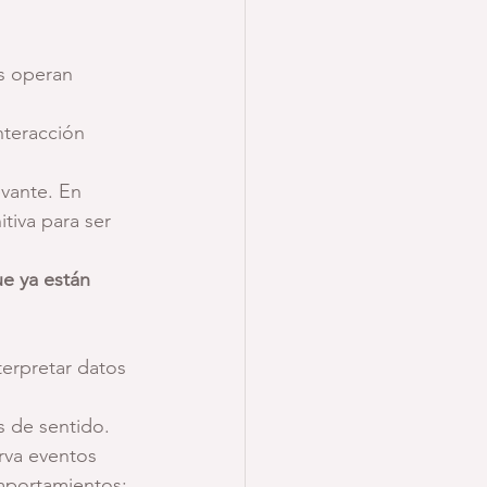
s operan 
nteracción 
vante. En 
tiva para ser 
e ya están 
terpretar datos 
s de sentido.
rva eventos 
mportamientos; 