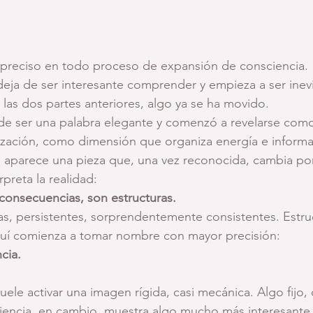
 preciso en todo proceso de expansión de consciencia.
eja de ser interesante comprender y empieza a ser inevi
 las dos partes anteriores, algo ya se ha movido.
 de ser una palabra elegante y comenzó a revelarse co
ización, como dimensión que organiza energía e informa
 aparece una pieza que, una vez reconocida, cambia por
preta la realidad:
consecuencias, son estructuras.
sas, persistentes, sorprendentemente consistentes. Estru
quí comienza a tomar nombre con mayor precisión:
cia.
uele activar una imagen rígida, casi mecánica. Algo fijo,
iencia, en cambio, muestra algo mucho más interesante.