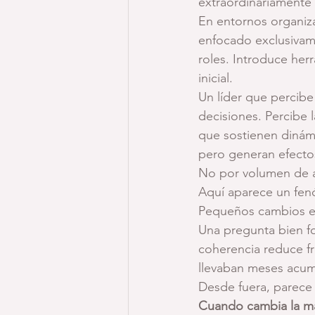
extraordinariamente 
En entornos organiza
enfocado exclusivame
roles. Introduce her
inicial.
Un líder que percibe
decisiones. Percibe 
que sostienen dinámi
pero generan efect
No por volumen de a
Aquí aparece un fen
Pequeños cambios en
Una pregunta bien f
coherencia reduce f
llevaban meses acu
Desde fuera, parece 
Cuando cambia la ma