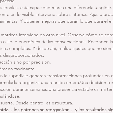
precisa.
cionales, esta capacidad marca una diferencia tangible. 
nte en lo visible interviene sobre síntomas. Ajusta pro
ramientas. Y obtiene mejoras que duran lo que dura el e
 matrices interviene en otro nivel. Observa cómo se cons
la calidad energética de las conversaciones. Reconoce las
cas completas. Y desde ahí, realiza ajustes que no siemp
os desproporcionados.
cción sino por precisión.
ómeno fascinante.
 la superficie generan transformaciones profundas en e
ormulada reorganiza una reunión entera.Una decisión t
ricción durante semanas.Una presencia estable calma te
mulándose.
suerte. Desde dentro, es estructura.
triz… los patrones se reorganizan… y los resultados si