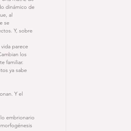
do dinámico de 
e, al 
e se 
tos. Y, sobre 
 vida parece 
Cambian los 
 familiar. 
utos ya sabe 
onan. Y el 
llo embrionario 
 morfogénesis 