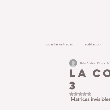
HOME
ENERGY COACHING
NOS
Todas las entradas
Facilitación
Rita Kotov
19 abr
6
LA C
3
Obtuvo NaN de 5 est
Matrices invisible