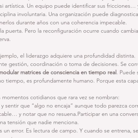
i artística. Un equipo puede identificar sus fricciones… 
sciplina involuntaria. Una organización puede diagnostica
erlos durante años con una coherencia impecable.
la puerta. Pero la reconfiguración ocurre cuando cambia 
erva.
jemplo, el liderazgo adquiere una profundidad distinta.
te gestión, coordinación o toma de decisiones. Se convi
 modular matrices de consciencia en tiempo real
. Puede 
ismo tiempo, es profundamente humano. Porque esta capa
 momentos cotidianos que rara vez se nombran:
 y sentir que “algo no encaja” aunque todo parezca cor
able… y notar que no resuena.Participar en una conver
una tensión que nadie menciona.
 un error. Es lectura de campo. Y cuando se entrena, se