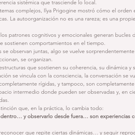
encia sistémica que trasciende lo local.
istemas complejos, Ilya Prigogine mostró cómo el orden
cas. La autoorganización no es una rareza; es una propi
 los patrones cognitivos y emocionales generan bucles 
ue sostienen comportamientos en el tiempo.
s se observan juntas, algo se vuelve sorprendentemente 
ccionan, se organizan.
structuras que sostienen su coherencia, su dinámica y s
ión se vincula con la consciencia, la conversación se vu
 completamente rígidas, y tampoco, son completamente 
acio intermedio donde pueden ser observadas y, en cier
das.
tinción que, en la práctica, lo cambia todo:
 dentro… y observarlo desde fuera… son experiencias 
econocer que repite ciertas dinámicas… y seguir repro