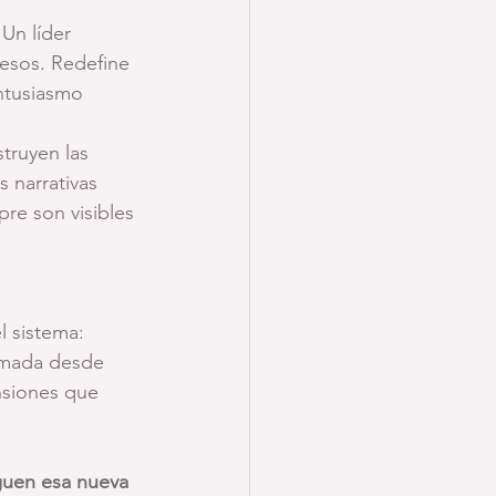
Un líder 
cesos. Redefine 
ntusiasmo 
truyen las 
 narrativas 
re son visibles 
l sistema:
omada desde 
nsiones que 
guen esa nueva 