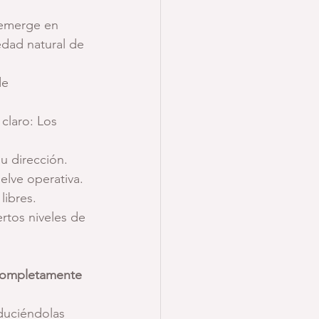
 emerge en 
edad natural de 
de 
claro: Los 
u dirección. 
elve operativa.
libres.
tos niveles de 
completamente 
duciéndolas 