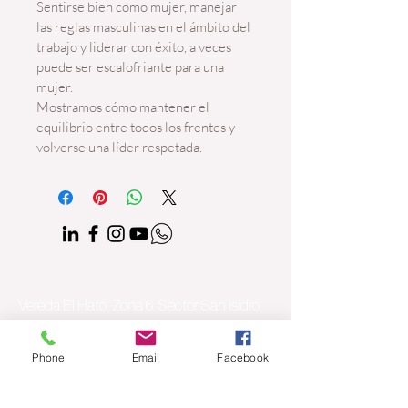
Sentirse bien como mujer, manejar 
las reglas masculinas en el ámbito del 
trabajo y liderar con éxito, a veces 
puede ser escalofriante para una 
mujer.
Mostramos cómo mantener el 
equilibrio entre todos los frentes y 
volverse una líder respetada. 
CONTACTO
Vereda El Hato, Zona 6, Sector San Isidro,
Finca El Mortiño, La Calera,
Phone
Email
Facebook
Cundinamarca,
​Teléfono: +57 (601)
8608560
/ Móvil: