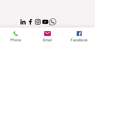
CONTACTO
Phone
Email
Facebook
Vereda El Hato, Zona 6, Sector San Isidro,
Finca El Mortiño, La Calera,
Cundinamarca,
​Teléfono: +57 (601)
8608560
/ Móvil:
+57
3123336352
Email:
info@matizart.co
<img src="https://tracker.metricool.com/c3po.jpg?
hash=774643a44259aa9d64f7b8591d5471e6"/>
2025 MATIZart todos los
derechos reservados.