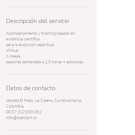
i
n
Descripción del servicio
Acompañamiento y training basado en
evidencia científica
para la evolución espiritual
Virtual
6 meses,
sesiones semanales a 1,5 horas + adiciones
Datos de contacto
Vereda El Hato, La Calera, Cundinamarca,
Colombia
00 57 3123336352
info@matizart.co