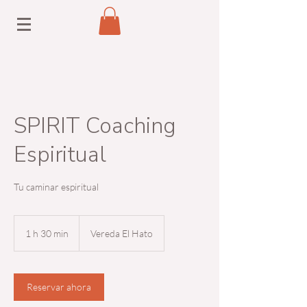
SPIRIT Coaching
Espiritual
Tu caminar espiritual
1 h 30 min
1
Vereda El Hato
3
0
Reservar ahora
m