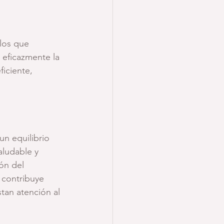
ulos que 
 eficazmente la 
iciente, 
n equilibrio 
aludable y 
ón del 
 contribuye 
tan atención al 