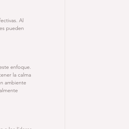
ectivas. Al 
eres pueden 
este enfoque. 
ener la calma 
 un ambiente 
ealmente 