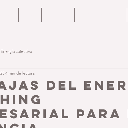
OTROS
BLOG
CONTACTO
PODCAST METANOIA
Energía colectiva
023
4 min de lectura
ajas del Ene
hing
esarial para
ncia