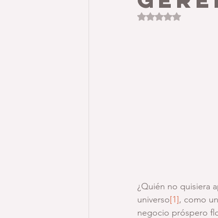
Obtuvo NaN de 5 est
¿Quién no quisiera a
universo
[1]
, como una
negocio próspero fl