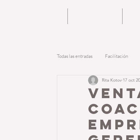
HOME
ENERGY COACHING
NOS
Todas las entradas
Facilitación
Rita Kotov
17 oct 2
Vent
Coac
Empr
Gere