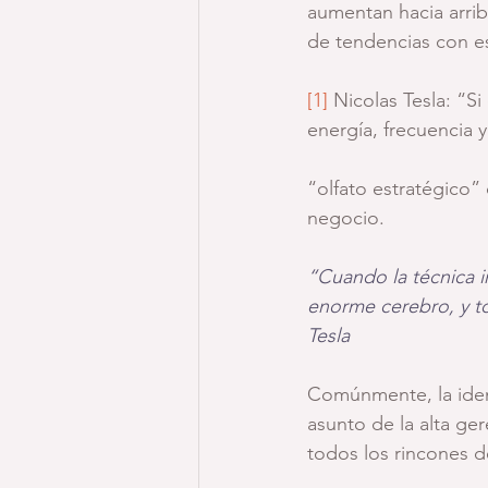
aumentan hacia arri
de tendencias con e
[1]
 Nicolas Tesla: “S
energía, frecuencia y
“olfato estratégico”
negocio.
“Cuando la técnica in
enorme cerebro, y to
Tesla
Comúnmente, la ident
asunto de la alta ge
todos los rincones de