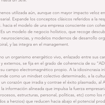
menos utilizada aún, aunque con mayor impacto veloz en e
arial. Expande los conceptos clásicos referidos a la res
etc. hacia el modelo de una empresa consciente con coh
 Es un modelo de negocio holístico, que recoge descubr
las neurosciencias, y modelos modernos de desarrollo org
iral, y las integra en el management. 
mo un organismo energético vivo, enlazado entre sus c
 y externos, se fija en el grado de coherencia de su “A
 su campo electromagnético propio. A la idiosincrasia in
ende como un mindset colectivo determinado, a la cultu
un corazón que irradia y contrae el éxito plasmado, al
la información alineada que impulsa la fuerza empresarial
rocesos, estructuras, personal, políticas, etc) como los n
dos a herzios) que reducen hacia abajo el potencial prod