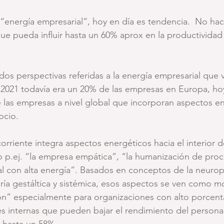
a “energía empresarial”, hoy en día es tendencia.  No hac
que pueda influir hasta un 60% aprox en la productividad 
dos perspectivas referidas a la energía empresarial que 
2021 todavía era un 20% de las empresas en Europa, ho
las empresas a nivel global que incorporan aspectos en
ocio.
corriente integra aspectos energéticos hacia el interior 
p.ej. “la empresa empática”, “la humanización de proce
al con alta energía”. Basados en conceptos de la neuropl
eoría gestáltica y sistémica, esos aspectos se ven como m
ón” especialmente para organizaciones con alto porcent
des internas que pueden bajar el rendimiento del person
 hasta un 58%.