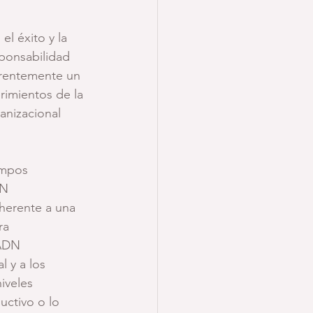
l éxito y la 
ponsabilidad 
erentemente un 
imientos de la 
anizacional 
ampos 
DN 
herente a una 
ra 
 ADN 
 y a los 
iveles 
uctivo o lo 