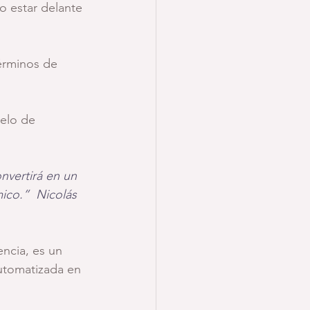
 estar delante 
términos de 
elo de 
nvertirá en un 
ico.”  Nicolás 
ncia, es un 
automatizada en 