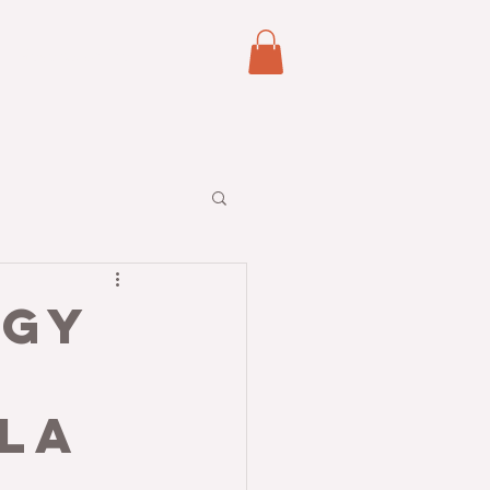
Reserva online
rgy
 la