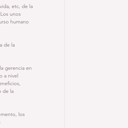
ida, etc, de la 
Los unos 
ecurso humano 
 de la 
la gerencia en 
o a nivel 
neficios, 
 de la 
omento, los 
: