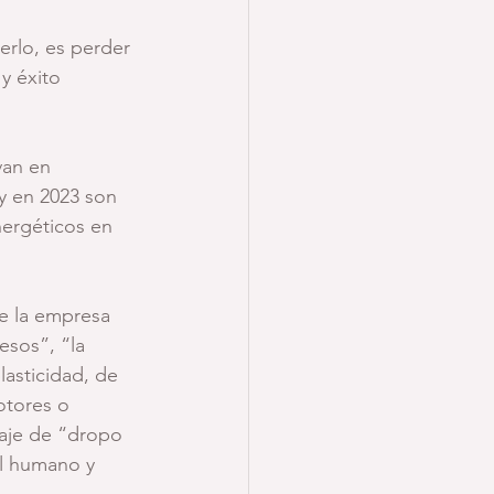
erlo, es perder 
y éxito 
van en 
y en 2023 son 
ergéticos en 
de la empresa 
sos”, “la 
asticidad, de 
otores o 
aje de “dropo 
al humano y 