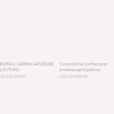
Vista rápida
Vista rápida
EORÍA U: GERENCIAR DESDE
Curso Online: Confianza en
L FUTURO
procesos participativos
recio
Precio
S$ 125.000,00
US$ 395.000,00