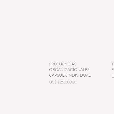
Vista rápida
FRECUENCIAS
T
ORGANIZACIONALES
E
CÁPSULA INDIVIDUAL
P
U
Precio
US$ 125.000,00