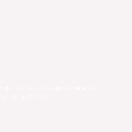
Isidro, Finca El Mortiño, La Calera, Cundinamarca,
óvil: +57
3123336352
sh=774643a44259aa9d64f7b8591d5471e6"/>