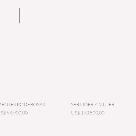
OTROS
BLOG
CONTACTO
PODCAST METANOIA
Vista rápida
Vista rápida
ENTES PODEROSAS
SER LIDER Y MUJER
recio
Precio
S$ 98.900,00
US$ 193.500,00