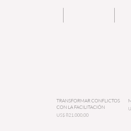
HOME
ENERGY COACHING
NOS
Vista rápida
TRANSFORMAR CONFLICTOS
M
CON LA FACILITACIÓN
P
U
Precio
US$ 821.000,00