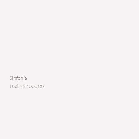
Vista rápida
Sinfonía
Precio
US$ 667.000,00